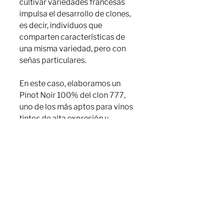
cultivar variedades francesas
impulsa el desarrollo de clones,
es decir, individuos que
comparten características de
una misma variedad, pero con
señas particulares.
En este caso, elaboramos un
Pinot Noir 100% del clon 777,
uno de los más aptos para vinos
tintos de alta expresión y
capacidad de guarda. Las
plantas se adaptaron
rápidamente al suelo pedregoso
de las laderas sureste del
viñedo, a dos kilómetros del
Atlántico.