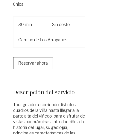
única
Sin
costo
30 min
3
Sin costo
0
Camino de Los Arrayanes
m
i
n
Reservar ahora
Descripción del servicio
Tour guiado recorriendo distintos
cuadros de la viña hasta lllegar a la
parte alta del viñedo, para disfrutar de
vistas panorámicas. Introducción a la
historia del lugar, su geología,
principales características de las