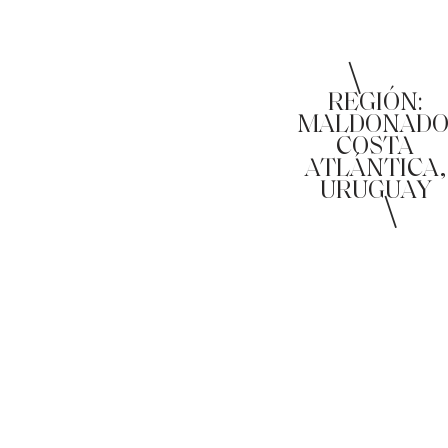
\
REGIÓN:
MALDONADO
COSTA
ATLÁNTICA,
URUGUAY
\
\