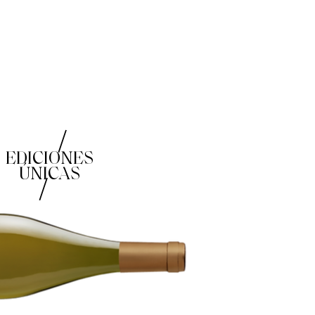
/
EDICIONES
ÚNICAS
/