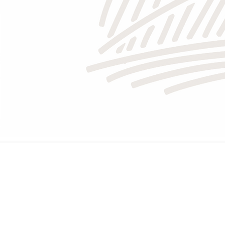
\
TINTO
ATLÁNTICO
\